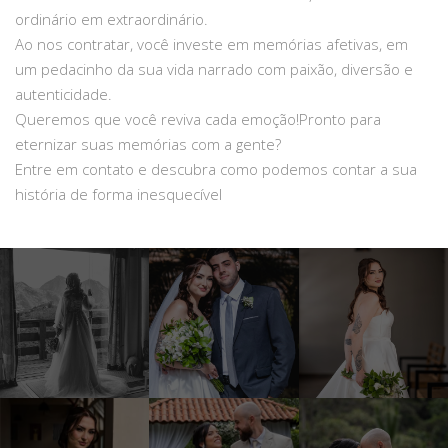
ordinário em extraordinário.
Ao nos contratar, você investe em memórias afetivas, em
um pedacinho da sua vida narrado com paixão, diversão e
autenticidade.
Queremos que você reviva cada emoção!Pronto para
eternizar suas memórias com a gente?
Entre em contato e descubra como podemos contar a sua
história de forma inesquecível