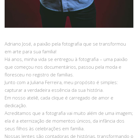
Adriano José, a paixão pela fotografia que se transformou
em arte para sua família!
Há anos, minha vida se entregou à fotografia – uma paixão
que começou nos documentários, passou pela moda e
floresceu no registro de famílias.
Junto com a Juliana Ferreira, meu propósito é simples:
capturar a verdadeira essência da sua história.
Em nosso ateliê, cada clique é carregado de amor e
dedicação.
Acreditamos que a fotografia vai muito além de uma imagem;
ela é a eternização de momentos únicos, da infância dos
seus filhos às celebrações em família.
Nossas lentes são contadoras de histórias, transformando o